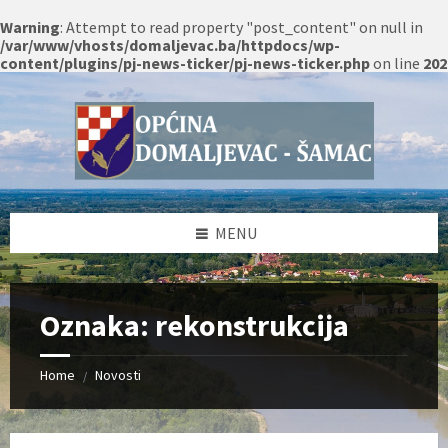
Warning
: Attempt to read property "post_content" on null in
/var/www/vhosts/domaljevac.ba/httpdocs/wp-
content/plugins/pj-news-ticker/pj-news-ticker.php
on line
202
Skip
Skip
Skip
Skip
to
to
to
to
content
left
right
footer
sidebar
sidebar
MENU
Oznaka:
rekonstrukcija
Home
Novosti
/