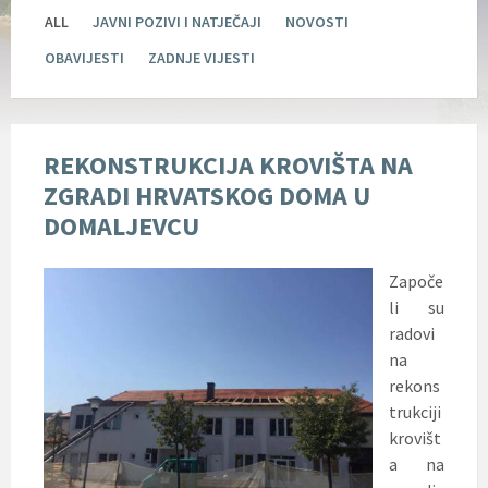
ALL
JAVNI POZIVI I NATJEČAJI
NOVOSTI
OBAVIJESTI
ZADNJE VIJESTI
REKONSTRUKCIJA KROVIŠTA NA
ZGRADI HRVATSKOG DOMA U
DOMALJEVCU
Započe
li su
radovi
na
rekons
trukciji
krovišt
a na