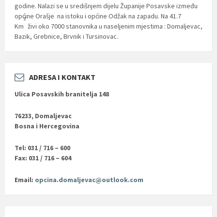
godine. Nalazi se u središnjem dijelu Županije Posavske između
općine Orašje na istoku i općine Odžak na zapadu. Na 41.7
2
Km
živi oko 7000 stanovnika u naseljenim mjestima : Domaljevac,
Bazik, Grebnice, Brvnik i Tursinovac.
ADRESA I KONTAKT
Ulica Posavskih branitelja 148
76233, Domaljevac
Bosna i Hercegovina
Tel: 031 / 716 – 600
Fax: 031 / 716 – 604
Email:
opcina.domaljevac@outlook.com