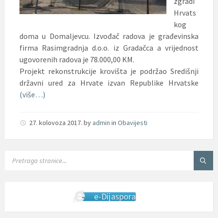
zgradi
Hrvats
kog
doma u Domaljevcu. Izvođač radova je građevinska
firma Rasimgradnja d.o.o. iz Gradačca a vrijednost
ugovorenih radova je 78.000,00 KM.
Projekt rekonstrukcije krovišta je podržao Središnji
državni ured za Hrvate izvan Republike Hrvatske
(više…)
27. kolovoza 2017.
by
admin
in
Obavijesti
SEARCH:
e-Dijaspora