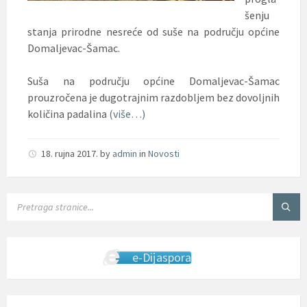
šenju
stanja prirodne nesreće od suše na području općine
Domaljevac-Šamac.
Suša na području općine Domaljevac-Šamac
prouzročena je dugotrajnim razdobljem bez dovoljnih
količina padalina
(više…)
18. rujna 2017.
by
admin
in
Novosti
SEARCH:
e-Dijaspora