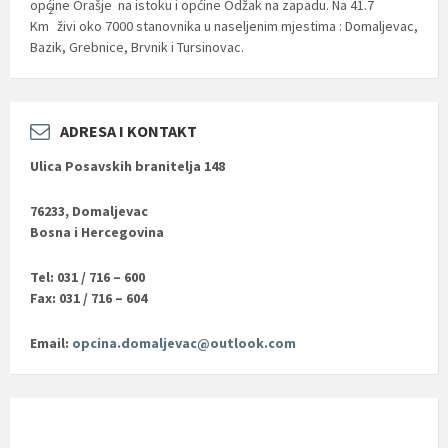
općine Orašje na istoku i općine Odžak na zapadu. Na 41.7
2
Km
živi oko 7000 stanovnika u naseljenim mjestima : Domaljevac,
Bazik, Grebnice, Brvnik i Tursinovac.
ADRESA I KONTAKT
Ulica Posavskih branitelja 148
76233, Domaljevac
Bosna i Hercegovina
Tel: 031 / 716 – 600
Fax: 031 / 716 – 604
Email:
opcina.domaljevac@outlook.com