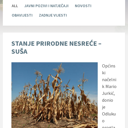
ALL
JAVNI POZIVI I NATJEČAJI
NOVOSTI
OBAVIJESTI
ZADNJE VIJESTI
STANJE PRIRODNE NESREĆE –
SUŠA
Općins
ki
načelni
k Mario
Jurkić,
donio
je
Odluku
o
progla