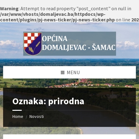
Warning
: Attempt to read property "post_content" on null in
/var/www/vhosts/domaljevac.ba/httpdocs/wp-
content/plugins/pj-news-ticker/pj-news-ticker.php
on line
202
Skip
Skip
Skip
Skip
to
to
to
to
content
left
right
footer
sidebar
sidebar
MENU
Oznaka:
prirodna
Home
Novosti
/