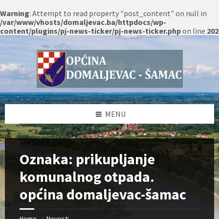
Warning
: Attempt to read property "post_content" on null in
/var/www/vhosts/domaljevac.ba/httpdocs/wp-
content/plugins/pj-news-ticker/pj-news-ticker.php
on line
202
Skip
Skip
Skip
Skip
to
to
to
to
content
left
right
footer
sidebar
sidebar
MENU
Oznaka:
prikupljanje
komunalnog otpada.
općina domaljevac-šamac
Home
Novosti
/