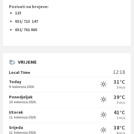
Pozivati na brojeve:
123
031/ 713 147
031/ 761 065
VRIJEME
12:18
Local Time
31°C
Today
9. kolovoza 2026.
3 m/s
39°C
Ponedjeljak
10. kolovoza 2026.
3 m/s
41°C
Utorak
11. kolovoza 2026.
1 m/s
38°C
Srijeda
12. kolovoza 2026.
4 m/s