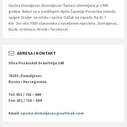
Općina Domaljevac (Domaljevac-Šamac) utemeljena je 1998.
godine. Nalazi se u središnjem dijelu Županije Posavske između
općine Orašje na istoku i općine Odžak na zapadu. Na 41.7
2
Km
živi oko 7000 stanovnika u naseljenim mjestima : Domaljevac,
Bazik, Grebnice, Brvnik i Tursinovac.
ADRESA I KONTAKT
Ulica Posavskih branitelja 148
76233, Domaljevac
Bosna i Hercegovina
Tel: 031 / 716 – 600
Fax: 031 / 716 – 604
Email:
opcina.domaljevac@outlook.com