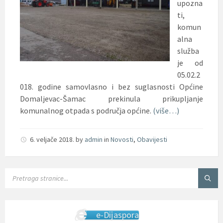
upozna
ti,
komun
alna
služba
je od
05.02.2
018. godine samovlasno i bez suglasnosti Općine
Domaljevac-Šamac prekinula prikupljanje
komunalnog otpada s područja općine.
(više…)
6. veljače 2018.
by
admin
in
Novosti
,
Obavijesti
SEARCH:
e-Dijaspora