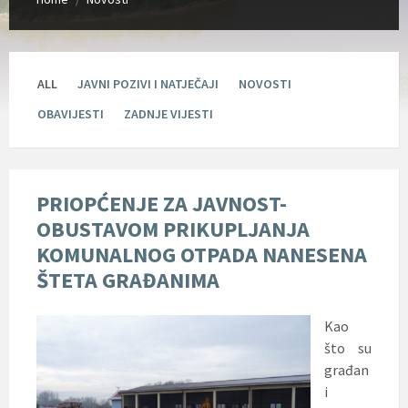
ALL
JAVNI POZIVI I NATJEČAJI
NOVOSTI
OBAVIJESTI
ZADNJE VIJESTI
PRIOPĆENJE ZA JAVNOST-
OBUSTAVOM PRIKUPLJANJA
KOMUNALNOG OTPADA NANESENA
ŠTETA GRAĐANIMA
Kao
što su
građan
i