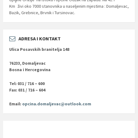
2
Km
živi oko 7000 stanovnika u naseljenim mjestima : Domaljevac,
Bazik, Grebnice, Brvnik i Tursinovac.
ADRESA I KONTAKT
Ulica Posavskih branitelja 148
76233, Domaljevac
Bosna i Hercegovina
Tel: 031 / 716 – 600
Fax: 031 / 716 – 604
Email:
opcina.domaljevac@outlook.com