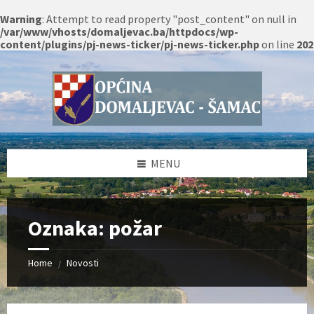
Warning
: Attempt to read property "post_content" on null in
/var/www/vhosts/domaljevac.ba/httpdocs/wp-
content/plugins/pj-news-ticker/pj-news-ticker.php
on line
202
Skip
Skip
Skip
Skip
to
to
to
to
content
left
right
footer
sidebar
sidebar
MENU
Oznaka:
požar
Home
Novosti
/