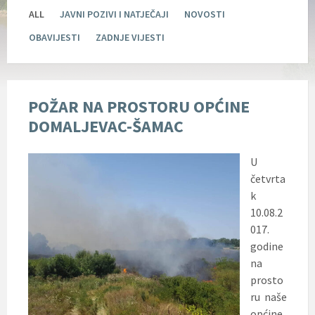
ALL
JAVNI POZIVI I NATJEČAJI
NOVOSTI
OBAVIJESTI
ZADNJE VIJESTI
POŽAR NA PROSTORU OPĆINE
DOMALJEVAC-ŠAMAC
U
četvrta
k
10.08.2
017.
godine
na
prosto
ru naše
općine