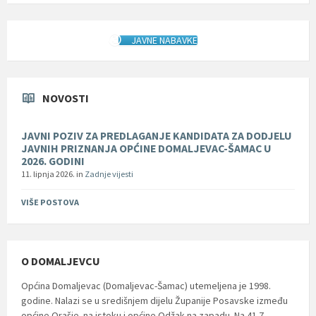
JAVNE NABAVKE
NOVOSTI
JAVNI POZIV ZA PREDLAGANJE KANDIDATA ZA DODJELU
JAVNIH PRIZNANJA OPĆINE DOMALJEVAC-ŠAMAC U
2026. GODINI
11. lipnja 2026.
in
Zadnje vijesti
VIŠE POSTOVA
O DOMALJEVCU
Općina Domaljevac (Domaljevac-Šamac) utemeljena je 1998.
godine. Nalazi se u središnjem dijelu Županije Posavske između
općine Orašje na istoku i općine Odžak na zapadu. Na 41.7