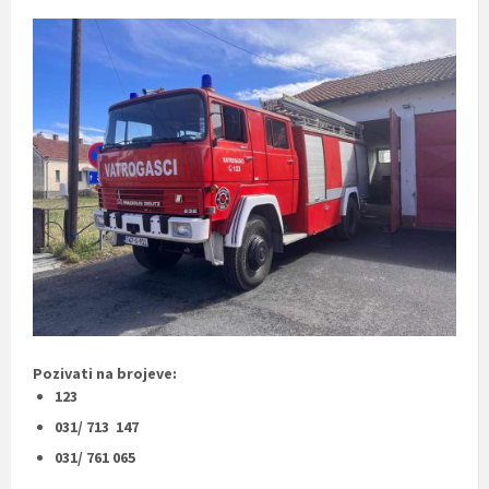
Pozivati na brojeve:
123
031/ 713 147
031/ 761 065