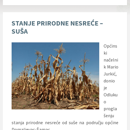
STANJE PRIRODNE NESREĆE –
SUŠA
Općins
ki
načelni
k Mario
Jurkić,
donio
je
Odluku
o
progla
šenju
stanja prirodne nesreće od suše na području općine
Domaljevac-Šamac.