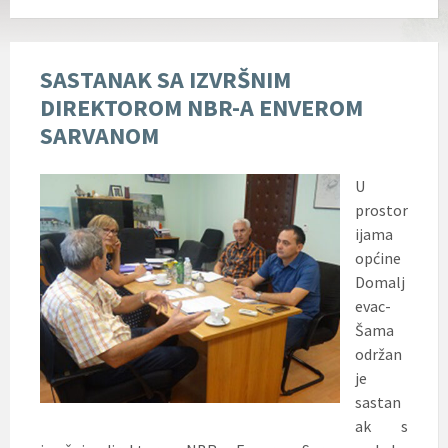
SASTANAK SA IZVRŠNIM
DIREKTOROM NBR-A ENVEROM
SARVANOM
U
prostor
ijama
općine
Domalj
evac-
Šama
održan
je
sastan
ak s