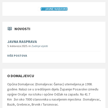
JAVNE NABAVKE
NOVOSTI
JAVNA RASPRAVA
5. kolovoza 2025.
in
Zadnje vijesti
VIŠE POSTOVA
O DOMALJEVCU
Općina Domaljevac (Domaljevac-Šamac) utemeljena je 1998.
godine. Nalazi se u središnjem dijelu Županije Posavske između
općine Orašje na istoku i općine Odžak na zapadu. Na 41.7
2
Km
živi oko 7000 stanovnika u naseljenim mjestima : Domaljevac,
Bazik, Grebnice, Brvnik i Tursinovac.