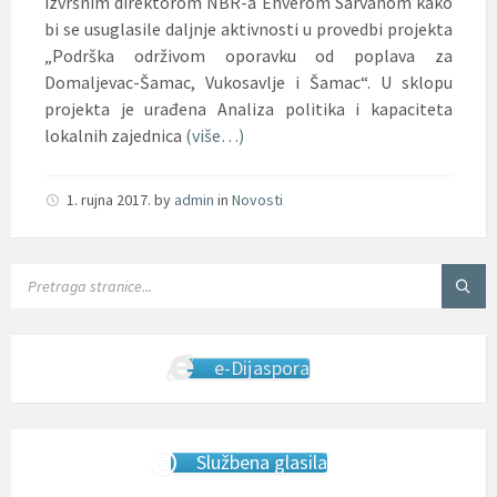
izvršnim direktorom NBR-a Enverom Sarvanom kako
bi se usuglasile daljnje aktivnosti u provedbi projekta
„Podrška održivom oporavku od poplava za
Domaljevac-Šamac, Vukosavlje i Šamac“. U sklopu
projekta je urađena Analiza politika i kapaciteta
lokalnih zajednica
(više…)
1. rujna 2017.
by
admin
in
Novosti
SEARCH:
e-Dijaspora
Službena glasila