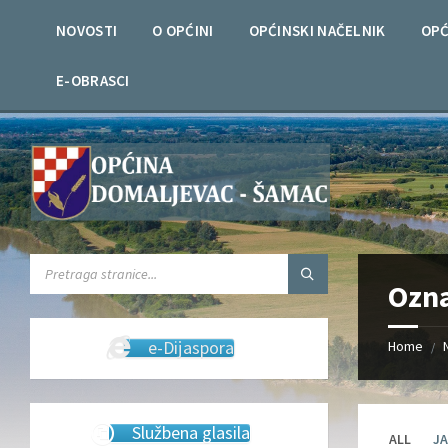
Skip
Skip
Skip
Skip
to
to
to
to
NOVOSTI
O OPĆINI
OPĆINSKI NAČELNIK
OPĆ
content
left
right
footer
sidebar
sidebar
E-OBRASCI
SEARCH:
Ozn
e-Dijaspora
Home
/
Službena glasila
ALL
JA