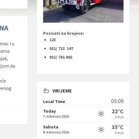
ENA
Pozivati na brojeve:
123
mac i u
031/ 713 147
icama
031/ 761 065
jak,
ljom da
u
eće
tvenog
VRIJEME
05:09
Local Time
22°C
Today
7. kolovoza 2026.
2 m/s
35°C
Subota
8. kolovoza 2026.
3 m/s