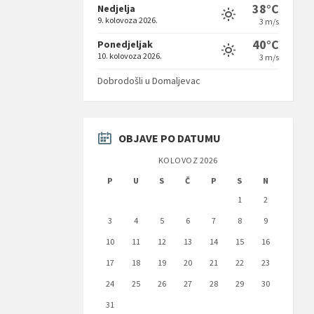
38°C
Nedjelja
9. kolovoza 2026.
3 m/s
40°C
Ponedjeljak
10. kolovoza 2026.
3 m/s
Dobrodošli u Domaljevac
OBJAVE PO DATUMU
KOLOVOZ 2026
P
U
S
Č
P
S
N
1
2
3
4
5
6
7
8
9
10
11
12
13
14
15
16
17
18
19
20
21
22
23
24
25
26
27
28
29
30
31