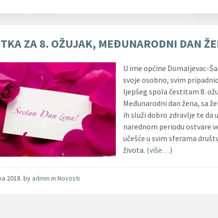
ITKA ZA 8. OŽUJAK, MEĐUNARODNI DAN Ž
U ime općine Domaljevac-Ša
svoje osobno, svim pripadn
ljepšeg spola čestitam 8. ožu
Međunarodni dan žena, sa že
ih služi dobro zdravlje te da 
narednom periodu ostvare v
učešće u svim sferama druš
života.
(više…)
jka 2018.
by
admin
in
Novosti