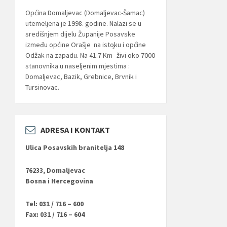
Općina Domaljevac (Domaljevac-Šamac)
utemeljena je 1998. godine. Nalazi se u
središnjem dijelu Županije Posavske
između općine Orašje na istoku i općine
2
Odžak na zapadu. Na 41.7 Km
živi oko 7000
stanovnika u naseljenim mjestima :
Domaljevac, Bazik, Grebnice, Brvnik i
Tursinovac.
ADRESA I KONTAKT
Ulica Posavskih branitelja 148
76233, Domaljevac
Bosna i Hercegovina
Tel: 031 / 716 – 600
Fax: 031 / 716 – 604