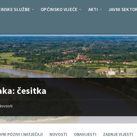
INSKE SLUŽBE
OPĆINSKO VIJEĆE
AKTI
JAVNI SEKTO
aka:
česitka
Novosti
VNI POZIVI I NATJEČAJI
NOVOSTI
OBAVIJESTI
ZADNJE VIJESTI