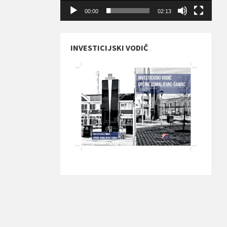
00:00
02:13
INVESTICIJSKI VODIČ