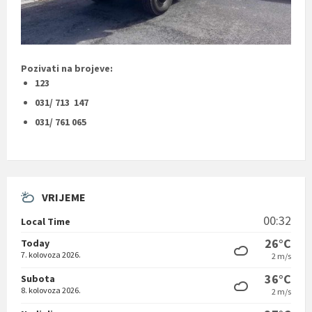
Pozivati na brojeve:
123
031/ 713 147
031/ 761 065
VRIJEME
00:32
Local Time
26°C
Today
7. kolovoza 2026.
2 m/s
36°C
Subota
8. kolovoza 2026.
2 m/s