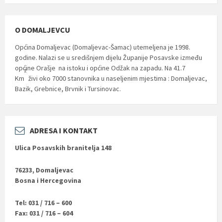
O DOMALJEVCU
Općina Domaljevac (Domaljevac-Šamac) utemeljena je 1998.
godine. Nalazi se u središnjem dijelu Županije Posavske između
općine Orašje na istoku i općine Odžak na zapadu. Na 41.7
2
Km
živi oko 7000 stanovnika u naseljenim mjestima : Domaljevac,
Bazik, Grebnice, Brvnik i Tursinovac.
ADRESA I KONTAKT
Ulica Posavskih branitelja 148
76233, Domaljevac
Bosna i Hercegovina
Tel: 031 / 716 – 600
Fax: 031 / 716 – 604