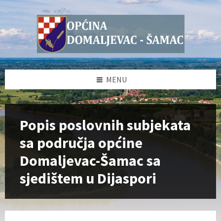
Skip
Skip
Skip
to
to
to
content
left
footer
sidebar
MENU
Popis poslovnih subjekata
sa područja općine
Domaljevac-Šamac sa
sjedištem u Dijaspori