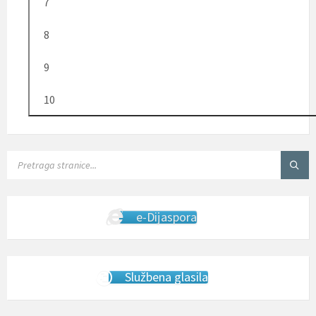
7
8
9
10
SEARCH:
e-Dijaspora
Službena glasila