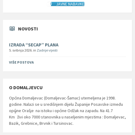
JAVNE NABAVKE
NOVOSTI
IZRADA “SECAP” PLANA
5. svibnja 2026.
in
Zadnje vijesti
VIŠE POSTOVA
O DOMALJEVCU
Općina Domaljevac (Domaljevac-Šamac) utemeljena je 1998.
godine. Nalazi se u središnjem dijelu Županije Posavske između
općine Orašje na istoku i općine Odžak na zapadu. Na 41.7
2
Km
živi oko 7000 stanovnika u naseljenim mjestima : Domaljevac,
Bazik, Grebnice, Brvnik i Tursinovac.