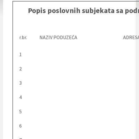
Popis poslovnih subjekata sa pod
r.br.
NAZIV PODUZEĆA
ADRES
1
2
3
4
5
6