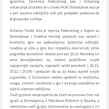
igračima. Završnica federalnog kao i državnog
natjecanja protekla je u znaku HOK Domaljevac koji je
u pet susreta zabilježio svih pet pobjeda i pokazao da
je gospodar trofeja.
Državno finale bila je repriza federalnog u kojem su
Domaljevac i Gradina Herceg pokazali svu raskoš i
kvalitetu igre na zadovoljstvo ljubitelja odbojke.
Gradina je ušla u igru bez respekta iskoristivši sitne
pogreške domaćina i dobila prvi set 25:23. Naredna tri
seta domaljevčani su, nošeni podrškom svojih
najvjernijih navijača, napravili veliki preokret ( 25:22,
25:22 i 25:19) i pokazali da su za klasu ispred svojih
suparnika. U furioznom naletu ujedinili su kvalitetu,
snagu, zrelost i lucidnost u igri i na kraju zasluženo se
okitili zlatnim odličjima.
Zvuči gotovo nevjerojatno da startnu postavu čine sve
igrači iz Domaljevca, s Patrikom Brkićem iz Bazika, a
nekolicina ovih igrača istovremeno je nastupala u tri