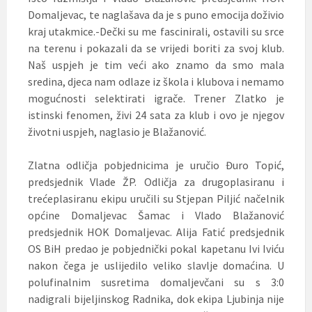
Domaljevac, te naglašava da je s puno emocija doživio
kraj utakmice.-Dečki su me fascinirali, ostavili su srce
na terenu i pokazali da se vrijedi boriti za svoj klub.
Naš uspjeh je tim veći ako znamo da smo mala
sredina, djeca nam odlaze iz škola i klubova i nemamo
mogućnosti selektirati igrače. Trener Zlatko je
istinski fenomen, živi 24 sata za klub i ovo je njegov
životni uspjeh, naglasio je Blažanović.
Zlatna odličja pobjednicima je uručio Đuro Topić,
predsjednik Vlade ŽP. Odličja za drugoplasiranu i
trećeplasiranu ekipu uručili su Stjepan Piljić načelnik
općine Domaljevac Šamac i Vlado Blažanović
predsjednik HOK Domaljevac. Alija Fatić predsjednik
OS BiH predao je pobjednički pokal kapetanu Ivi Iviću
nakon čega je uslijedilo veliko slavlje domaćina. U
polufinalnim susretima domaljevčani su s 3:0
nadigrali bijeljinskog Radnika, dok ekipa Ljubinja nije