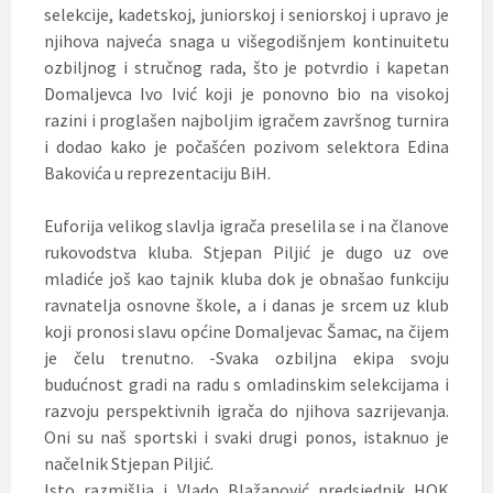
selekcije, kadetskoj, juniorskoj i seniorskoj i upravo je
njihova najveća snaga u višegodišnjem kontinuitetu
ozbiljnog i stručnog rada, što je potvrdio i kapetan
Domaljevca Ivo Ivić koji je ponovno bio na visokoj
razini i proglašen najboljim igračem završnog turnira
i dodao kako je počašćen pozivom selektora Edina
Bakovića u reprezentaciju BiH.
Euforija velikog slavlja igrača preselila se i na članove
rukovodstva kluba. Stjepan Piljić je dugo uz ove
mladiće još kao tajnik kluba dok je obnašao funkciju
ravnatelja osnovne škole, a i danas je srcem uz klub
koji pronosi slavu općine Domaljevac Šamac, na čijem
je čelu trenutno. -Svaka ozbiljna ekipa svoju
budućnost gradi na radu s omladinskim selekcijama i
razvoju perspektivnih igrača do njihova sazrijevanja.
Oni su naš sportski i svaki drugi ponos, istaknuo je
načelnik Stjepan Piljić.
Isto razmišlja i Vlado Blažanović predsjednik HOK