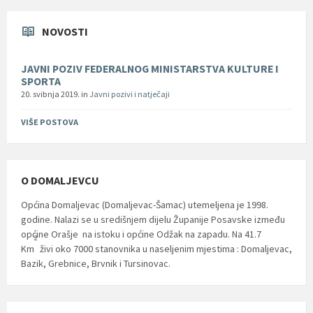
NOVOSTI
JAVNI POZIV FEDERALNOG MINISTARSTVA KULTURE I
SPORTA
20. svibnja 2019.
in
Javni pozivi i natječaji
VIŠE POSTOVA
O DOMALJEVCU
Općina Domaljevac (Domaljevac-Šamac) utemeljena je 1998.
godine. Nalazi se u središnjem dijelu Županije Posavske između
općine Orašje na istoku i općine Odžak na zapadu. Na 41.7
2
Km
živi oko 7000 stanovnika u naseljenim mjestima : Domaljevac,
Bazik, Grebnice, Brvnik i Tursinovac.