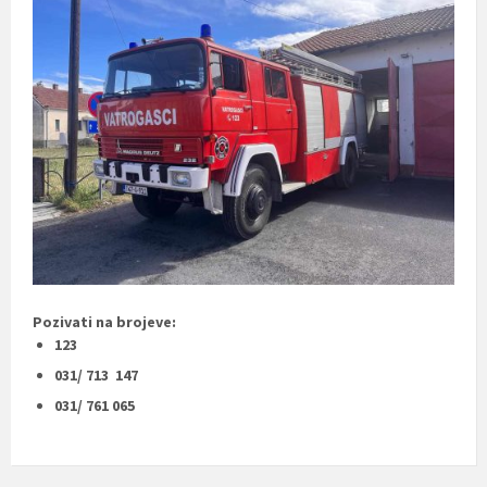
Pozivati na brojeve:
123
031/ 713 147
031/ 761 065