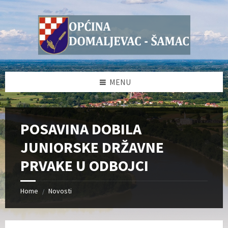
Skip
Skip
Skip
Skip
to
to
to
to
content
left
right
footer
sidebar
sidebar
MENU
POSAVINA DOBILA
JUNIORSKE DRŽAVNE
PRVAKE U ODBOJCI
Home
Novosti
/