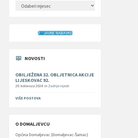
ARHIVA
JAVNE NABAVKE
NOVOSTI
OBILJEŽENA 32. OBLJETNICA AKCIJE
LIJESKOVAC 92.
20. kolovoza 2024.
in
Zadnje vijesti
VIŠE POSTOVA
O DOMALJEVCU
Općina Domaljevac (Domaljevac-Šamac)