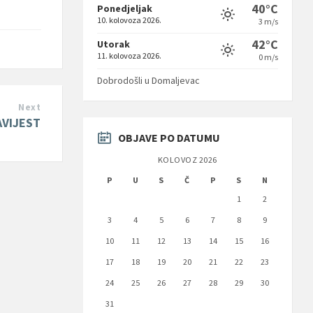
40°C
Ponedjeljak
10. kolovoza 2026.
3 m/s
42°C
Utorak
11. kolovoza 2026.
0 m/s
Dobrodošli u Domaljevac
Next
VIJEST
OBJAVE PO DATUMU
KOLOVOZ 2026
P
U
S
Č
P
S
N
1
2
3
4
5
6
7
8
9
10
11
12
13
14
15
16
17
18
19
20
21
22
23
24
25
26
27
28
29
30
31