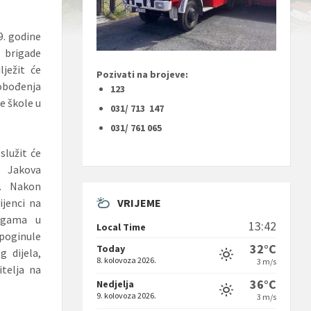
9. godine
. brigade
ježit će
Pozivati na brojeve:
bođenja
123
e škole u
031/ 713 147
031/ 761 065
služit će
. Jakova
a. Nakon
VRIJEME
ijenci na
ogama u
13:42
Local Time
poginule
32°C
Today
g dijela,
8. kolovoza 2026.
3 m/s
itelja na
36°C
Nedjelja
9. kolovoza 2026.
3 m/s