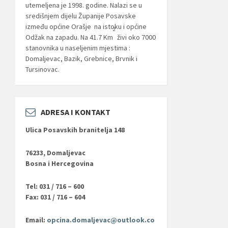
utemeljena je 1998. godine. Nalazi se u
središnjem dijelu Županije Posavske
između općine Orašje na istoku i općine
2
Odžak na zapadu. Na 41.7 Km
živi oko 7000
stanovnika u naseljenim mjestima :
Domaljevac, Bazik, Grebnice, Brvnik i
Tursinovac.
ADRESA I KONTAKT
Ulica Posavskih branitelja 148
76233, Domaljevac
Bosna i Hercegovina
Tel: 031 / 716 – 600
Fax: 031 / 716 – 604
Email:
opcina.domaljevac@outlook.co