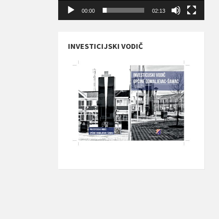
00:00
02:13
INVESTICIJSKI VODIČ