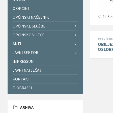
O OPĆINI
13. ko
OPĆINSKI NAČELNIK
OPĆINSKE SLUŽBE
OPĆINSKO VIJEĆE
Previous
AKTI
OBILJE
OSLOB
JAVNI SEKTOR
IMPRESSUM
JAVNI NATJEČAJI
KONTAKT
E-OBRASCI
ARHIVA