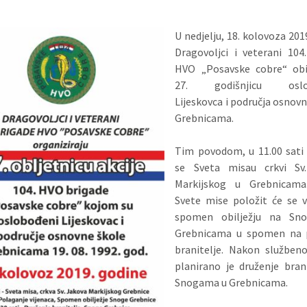
U nedjelju, 18. kolovoza 201
Dragovoljci i veterani 104
HVO „Posavske cobre“ obil
27. godišnjicu oslo
Lijeskovca i područja osnovn
Grebnicama.
Tim povodom, u 11.00 sati 
se Sveta misa
u crkvi Sv
Markijskog u Grebnicam
Svete mise položit će se v
spomen obilježju na Sn
Grebnicama u spomen na 
branitelje. Nakon službeno
planirano je druženje bran
Snogama u Grebnicama.