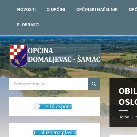
Skip
Skip
Skip
Skip
to
to
to
to
NOVOSTI
O OPĆINI
OPĆINSKI NAČELNIK
OPĆ
content
left
right
footer
sidebar
sidebar
E-OBRASCI
SEARCH:
OBI
OSL
e-Dijaspora
Home
/
Službena glasila