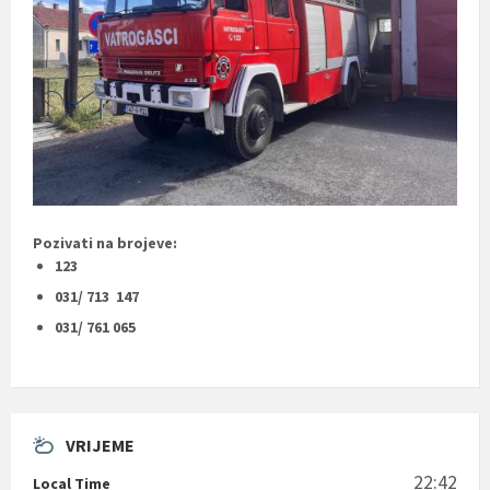
Pozivati na brojeve:
123
031/ 713 147
031/ 761 065
VRIJEME
22:42
Local Time