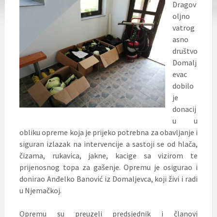
Dragov
oljno
vatrog
asno
društvo
Domalj
evac
dobilo
je
donacij
u u
obliku opreme koja je prijeko potrebna za obavljanje i
siguran izlazak na intervencije a sastoji se od hlača,
čizama, rukavica, jakne, kacige sa vizirom te
prijenosnog topa za gašenje. Opremu je osigurao i
donirao Anđelko Banović iz Domaljevca, koji živi i radi
u Njemačkoj.
Opremu su preuzeli predsjednik i članovi