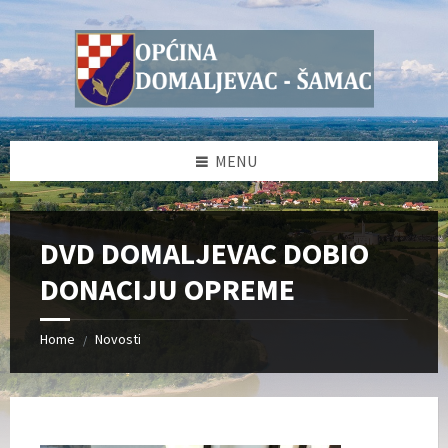
Skip
Skip
Skip
Skip
to
to
to
to
content
left
right
footer
sidebar
sidebar
MENU
DVD DOMALJEVAC DOBIO
DONACIJU OPREME
Home
Novosti
/