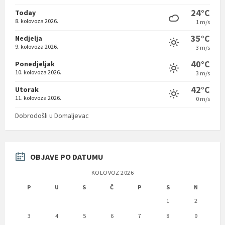
24°C
Today
8. kolovoza 2026.
1 m/s
35°C
Nedjelja
9. kolovoza 2026.
3 m/s
40°C
Ponedjeljak
10. kolovoza 2026.
3 m/s
42°C
Utorak
11. kolovoza 2026.
0 m/s
Dobrodošli u Domaljevac
OBJAVE PO DATUMU
KOLOVOZ 2026
P
U
S
Č
P
S
N
1
2
3
4
5
6
7
8
9