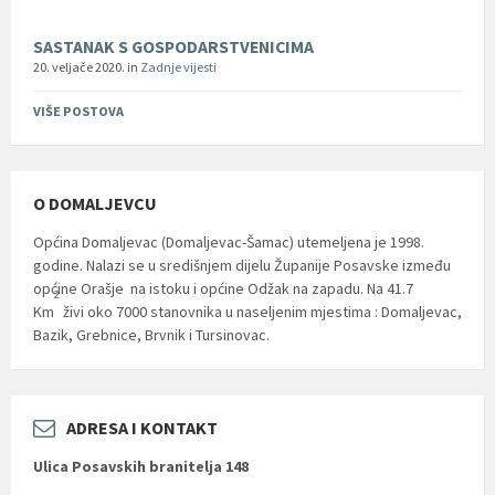
SASTANAK S GOSPODARSTVENICIMA
20. veljače 2020.
in
Zadnje vijesti
VIŠE POSTOVA
O DOMALJEVCU
Općina Domaljevac (Domaljevac-Šamac) utemeljena je 1998.
godine. Nalazi se u središnjem dijelu Županije Posavske između
općine Orašje na istoku i općine Odžak na zapadu. Na 41.7
2
Km
živi oko 7000 stanovnika u naseljenim mjestima : Domaljevac,
Bazik, Grebnice, Brvnik i Tursinovac.
ADRESA I KONTAKT
Ulica Posavskih branitelja 148